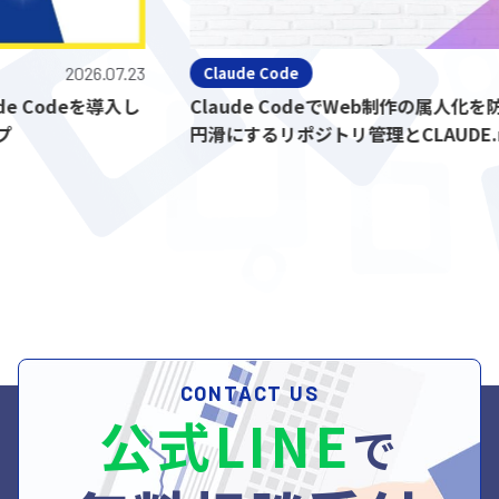
2026.07.23
Claude Code
deを導入し
Claude CodeでWeb制作の属人化を防ぐ
円滑にするリポジトリ管理とCLAUDE.md活
CONTACT US
公式LINE
で