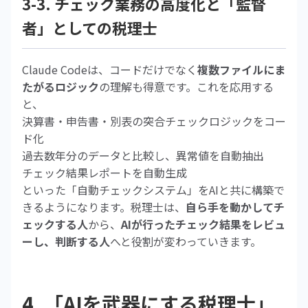
3-3. チェック業務の高度化と「監督
者」としての税理士
Claude Codeは、コードだけでなく
複数ファイルにま
たがるロジック
の理解も得意です。これを応用する
と、
決算書・申告書・別表の突合チェックロジックをコー
ド化
過去数年分のデータと比較し、異常値を自動抽出
チェック結果レポートを自動生成
といった「自動チェックシステム」をAIと共に構築で
きるようになります。税理士は、
自ら手を動かしてチ
ェックする人
から、
AIが行ったチェック結果をレビュ
ーし、判断する人
へと役割が変わっていきます。
4. 「AIを武器にする税理士」