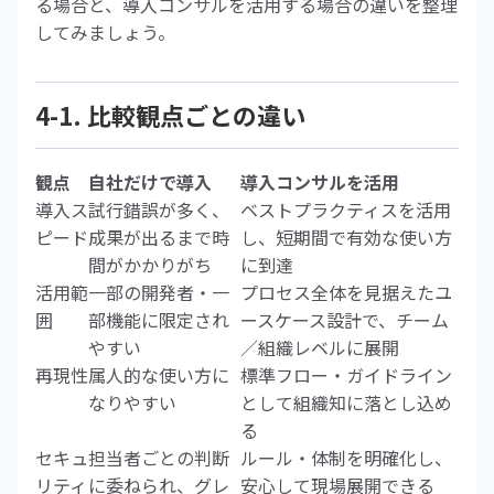
る場合と、導入コンサルを活用する場合の違いを整理
してみましょう。
4-1. 比較観点ごとの違い
観点
自社だけで導入
導入コンサルを活用
導入ス
試行錯誤が多く、
ベストプラクティスを活用
ピード
成果が出るまで時
し、短期間で有効な使い方
間がかかりがち
に到達
活用範
一部の開発者・一
プロセス全体を見据えたユ
囲
部機能に限定され
ースケース設計で、チーム
やすい
／組織レベルに展開
再現性
属人的な使い方に
標準フロー・ガイドライン
なりやすい
として組織知に落とし込め
る
セキュ
担当者ごとの判断
ルール・体制を明確化し、
リティ
に委ねられ、グレ
安心して現場展開できる