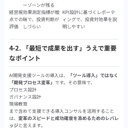
ーゾーンが残る
経営視
効果測定指標が曖
KPI設計に基づくレポーテ
点での
昧で、投資判断が
ィングで、投資対効果を説
評価
しづらい
明しやすい
4-2. 「最短で成果を出す」うえで重要
なポイント
AI開発支援ツールの導入は、
「ツール導入」ではなく
「開発プロセス変革」
です。その意味で、
プロセス設計
ガバナンス設計
現場教育
まで含めて支援できる導入コンサルを活用すること
は、
変革のスピードと成功確度を高めるためのレバレ
ッジ
と言えます。