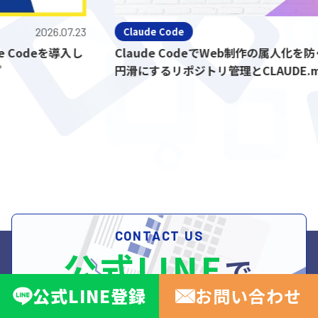
2026.07.23
Claude Code
deを導入し
Claude CodeでWeb制作の属人化を防ぐ！
円滑にするリポジトリ管理とCLAUDE.md活
CONTACT US
公式LINE
で
公式
LINE
登録
お問い合わせ
無料相談受付