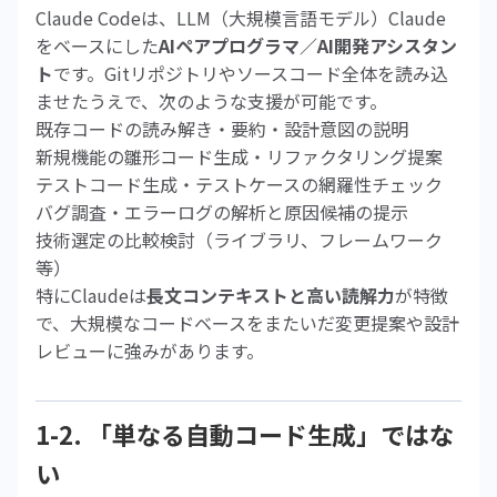
Claude Codeは、LLM（大規模言語モデル）Claude
をベースにした
AIペアプログラマ／AI開発アシスタン
ト
です。Gitリポジトリやソースコード全体を読み込
ませたうえで、次のような支援が可能です。
既存コードの読み解き・要約・設計意図の説明
新規機能の雛形コード生成・リファクタリング提案
テストコード生成・テストケースの網羅性チェック
バグ調査・エラーログの解析と原因候補の提示
技術選定の比較検討（ライブラリ、フレームワーク
等）
特にClaudeは
長文コンテキストと高い読解力
が特徴
で、大規模なコードベースをまたいだ変更提案や設計
レビューに強みがあります。
1-2. 「単なる自動コード生成」ではな
い