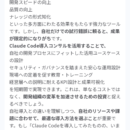
開発スピードの向上
品質の向上
ナレッジの形式知化
といった多方面にわたる効果をもたらす強力なツール
です。しかし、
自社だけでの試行錯誤に頼ると、成果
が限定的になりがち
です。
Claude Code導入コンサルを活用することで、
自社の開発プロセスにフィットした活用ユースケース
の設計
セキュリティ・ガバナンスを踏まえた安心な運用設計
現場への定着を促す教育・トレーニング
経営層への説明に耐えるKPI設計と成果可視化
を短期間で実現できます。これは、単なるコストでは
なく、
開発組織の変革を加速させるための投資
と捉え
るべきでしょう。
自社導入との違いを理解しつつ、
自社のリソースや課
題に合わせて、最適な導入方法を選ぶこと
が重要で
す。もし「Claude Codeを導入してみたものの、いま