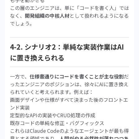
も手を動かせる
この層のエンジニアは、単に「コードを書く人」では
なく、
開発組織の中核人材
として扱われるようになる
でしょう。
4-2. シナリオ2：単純な実装作業はAI
に置き換えられる
一方で、
仕様書通りにコードを書くことが主な役割
だ
ったエンジニアのポジションは、徐々にAIに置き換え
られていくと考えられます。例えば：
画面デザインや仕様がすべて決まった後のフロントエ
ンド実装
定型的なAPIの実装やCRUD処理の作成
既存コードの単純な修正・バグフィックス
これらはClaude Codeのようなエージェントが最も得
意とする領域であり、
人間がやる必然性が薄れつつあ