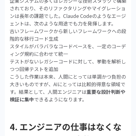
企業システムの多くはレガシーな技術スタックで構築
されており、そのリファクタリングやマイグレーショ
ンは長年の課題でした。Claude Codeのようなエージ
ェントは、次のような用途でも力を発揮します。
古いフレームワークから新しいフレームワークへの段
階的な移行コード生成
スタイルがバラバラなコードベースを、一定のコーデ
ィング規約に合わせて統一
テストがないレガシーコードに対して、挙動を解析し
つつ回帰テストを追加
こうした作業は本来、人間にとっては単調かつ負担の
大きいものですが、AIにとっては比較的得意な領域で
す。結果として、人間エンジニアは
重要な設計判断や
検証に集中
できるようになります。
4. エンジニアの仕事はなくな