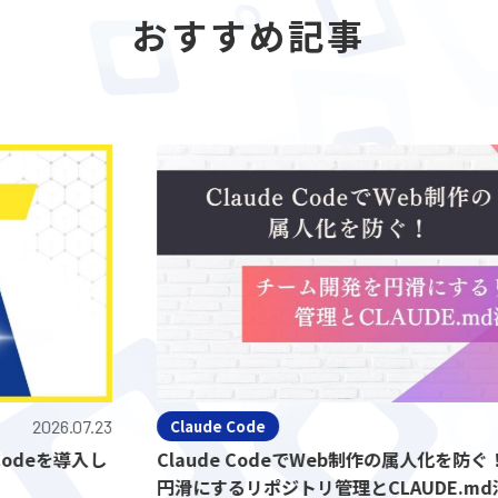
おすすめ記事
26.07.23
Claude Code
2
を導入し
Claude CodeでWeb制作の属人化を防ぐ！チ
円滑にするリポジトリ管理とCLAUDE.md活用法