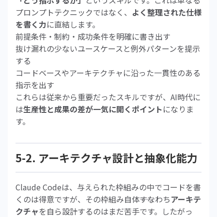
「どう指示するか」
というスキルです。これは単なる
プロンプトテクニックではなく、
よく整理された仕様
を書く力
に直結します。
前提条件・制約・成功条件を明確に書き出す
抜け漏れの少ないユースケースと例外パターンを提示
する
コードベースやアーキテクチャに沿った一貫性のある
指示を出す
これらは従来から重要だったスキルですが、AI時代に
は
生産性と成果の差が一気に開くポイント
になりま
す。
5-2. アーキテクチャ設計と抽象化能力
Claude Codeは、与えられた枠組みの中でコードを書
くのは得意ですが、その枠組み自体――すなわち
アーキテ
クチャ
を自ら設計するのはまだ苦手です。したがっ