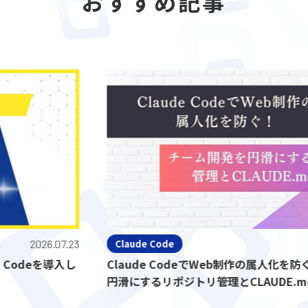
おすすめ記事
2026.07.23
Claude Code
eを導入し
Claude CodeでWeb制作の属人化を防ぐ！
円滑にするリポジトリ管理とCLAUDE.md活用