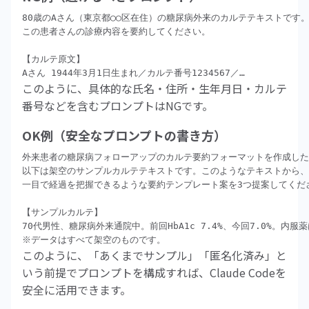
80歳のAさん（東京都◯◯区在住）の糖尿病外来のカルテテキストです。
この患者さんの診療内容を要約してください。

【カルテ原文】

このように、具体的な氏名・住所・生年月日・カルテ
番号などを含むプロンプトはNGです。
OK例（安全なプロンプトの書き方）
外来患者の糖尿病フォローアップのカルテ要約フォーマットを作成した
以下は架空のサンプルカルテテキストです。このようなテキストから、
一目で経過を把握できるような要約テンプレート案を3つ提案してくださ
【サンプルカルテ】

70代男性、糖尿病外来通院中。前回HbA1c 7.4%、今回7.0%。内服薬
このように、「あくまでサンプル」「匿名化済み」と
いう前提でプロンプトを構成すれば、Claude Codeを
安全に活用できます。