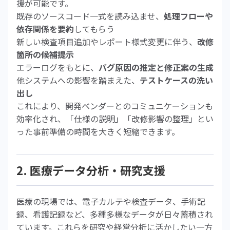
援が可能です。
既存のソースコード一式を読み込ませ、
処理フローや
依存関係を要約
してもらう
新しい検査項目追加やレポート様式変更に伴う、
改修
箇所の候補提示
エラーログをもとに、
バグ原因の推定と修正案の生成
他システムへの影響を踏まえた、
テストケースの洗い
出し
これにより、開発ベンダーとのコミュニケーションも
効率化され、「仕様の説明」「改修影響の整理」とい
った事前準備の時間を大きく短縮できます。
2. 医療データ分析・研究支援
医療の現場では、電子カルテや検査データ、手術記
録、看護記録など、多種多様なデータが日々蓄積され
ています。これらを研究や経営分析に活かしたい一方