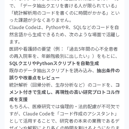
で、「データ抽出クエリを書ける人が限られている」
「統計解析用のコードを書くのに時間がかかる」とい
った課題が少なくありません。
Claude Codeは、PythonやR、SQLなどのコードを自
然言語から生成できるため、次のような場面で活躍し
ます。
医師や看護師の要望（例：「過去5年間の心不全患者
の再入院率を、年齢階級別に出したい」）をもとに、
SQLクエリやPythonスクリプトを自動生成
既存のデータ抽出スクリプトを読み込み、
抽出条件の
誤りや改善点をレビュー
統計解析（回帰分析、生存分析など）のコードを、
コ
メント付きで生成し、再現性の高い研究プロトコル作
成を支援
もちろん、医療研究では倫理的・法的配慮が不可欠で
すが、Claude Codeを「コード作成のアシスタント」
として活用することで、研究者の本来の業務であるデ
ザインや解釈により多くの時間を割けるようになりま