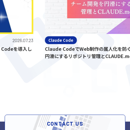
2026.07.23
Claude Code
eを導入し
Claude CodeでWeb制作の属人化を防ぐ！
円滑にするリポジトリ管理とCLAUDE.md活用
CONTACT US