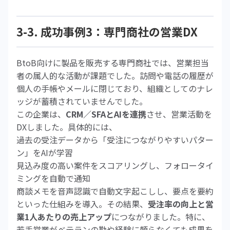
3-3. 成功事例3：専門商社の営業DX
BtoB向けに製品を販売する専門商社では、営業担当
者の属人的な活動が課題でした。訪問や電話の履歴が
個人の手帳やメールに閉じており、組織としてのナレ
ッジが蓄積されていませんでした。
この企業は、
CRM／SFAとAIを連携
させ、営業活動を
DXしました。具体的には、
過去の受注データから「受注につながりやすいパター
ン」をAIが学習
見込み度の高い案件をスコアリングし、フォロータイ
ミングを自動で通知
商談メモを音声認識で自動文字起こしし、要点を要約
といった仕組みを導入。その結果、
受注率の向上と営
業1人あたりの売上アップ
につながりました。特に、
若手営業がベテランの勘や経験に頼らなくても成果を