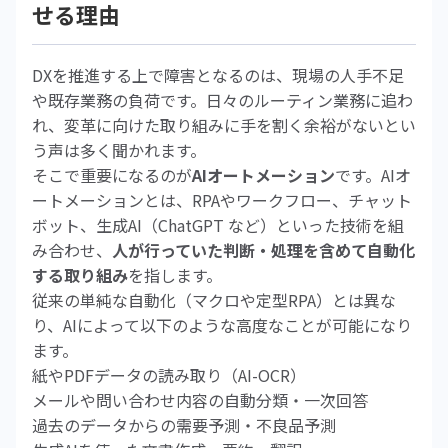
せる理由
DXを推進する上で障害となるのは、現場の人手不足
や既存業務の負荷です。日々のルーティン業務に追わ
れ、変革に向けた取り組みに手を割く余裕がないとい
う声は多く聞かれます。
そこで重要になるのが
AIオートメーション
です。AIオ
ートメーションとは、RPAやワークフロー、チャット
ボット、生成AI（ChatGPT など）といった技術を組
み合わせ、
人が行っていた判断・処理を含めて自動化
する取り組み
を指します。
従来の単純な自動化（マクロや定型RPA）とは異な
り、AIによって以下のような高度なことが可能になり
ます。
紙やPDFデータの読み取り（AI-OCR）
メールや問い合わせ内容の自動分類・一次回答
過去のデータからの需要予測・不良品予測