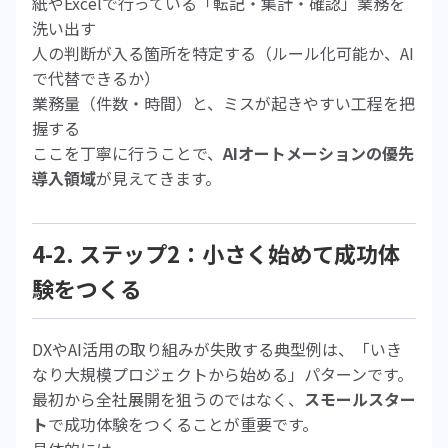
紙やExcelで行っている「転記・集計・確認」業務を
洗い出す
人の判断が入る箇所を特定する（ルール化可能か、AI
で代替できるか）
業務量（件数・時間）と、ミスが起きやすい工程を把
握する
ここを丁寧に行うことで、
AIオートメーションの優先
導入領域
が見えてきます。
4-2. ステップ2：小さく始めて成功体
験をつくる
DXやAI活用の取り組みが失敗する典型例は、「いき
なり大規模プロジェクトから始める」パターンです。
最初から全社展開を狙うのではなく、
スモールスター
ト
で成功体験をつくることが重要です。