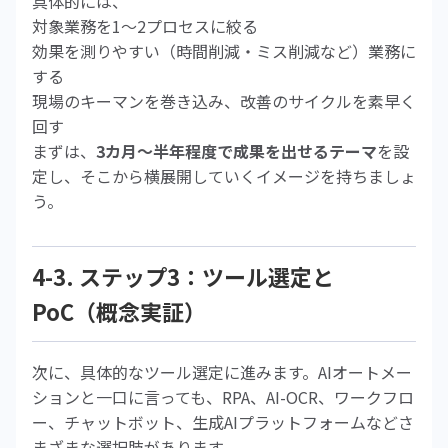
具体的には、
対象業務を1〜2プロセスに絞る
効果を測りやすい（時間削減・ミス削減など）業務に
する
現場のキーマンを巻き込み、改善のサイクルを素早く
回す
まずは、
3カ月〜半年程度で成果を出せるテーマ
を設
定し、そこから横展開していくイメージを持ちましょ
う。
4-3. ステップ3：ツール選定と
PoC（概念実証）
次に、具体的なツール選定に進みます。AIオートメー
ションと一口に言っても、RPA、AI-OCR、ワークフロ
ー、チャットボット、生成AIプラットフォームなどさ
まざまな選択肢があります。