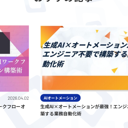
26.04.02
AIオートメーション
2
ローオ
生成AI×オートメーションが最強！エンジニア
築する業務自動化術