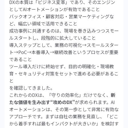
DXの本質は「ビジネス変革」であり、そのエンジン
としてAIオートメーションが有効であること
バックオフィス・顧客対応・営業マーケティングな
ど、幅広い領域で活用できること
成功事例に共通するのは、現場を巻き込みつつスモー
ルスタートし、段階的に拡大していること
導入ステップとして、業務の可視化→スモールスター
ト→PoC→本番導入→継続改善というプロセスが重要
であること
ツール導入だけに終始せず、目的の明確化・現場教
育・セキュリティ対策をセットで進める必要があるこ
と
を確認してきました。
これからのDXは、「守りの効率化」だけでなく、
新
たな価値を生み出す“攻めのDX”
が求められます。AI
オートメーションは、その第一歩として非常に有効な
アプローチです。まずは自社の業務を見直し、「どこ
から着手すれば最もインパクトが大きいか」を検討す