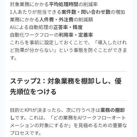
対象業務にかかる
平均処理時間
の削減率
1人あたりが担当できる
案件数・問い合わせ数
の増加
業務にかかる
人件費・外注費
の削減額
AIによる自動処理の
正答率・精度
自動化ワークフローの
利用率・定着率
これらを事前に設定しておくことで、「導入したけれ
ど効果が分からない」という事態を防ぐことができま
す。
ステップ2：対象業務を棚卸しし、優
先順位をつける
目的とKPIが決まったら、次に行うべきは
業務の棚卸
し
です。これは、「どの業務をAIワークフローオート
メーションの対象にするか」を見極めるための重要な
プロセスです。