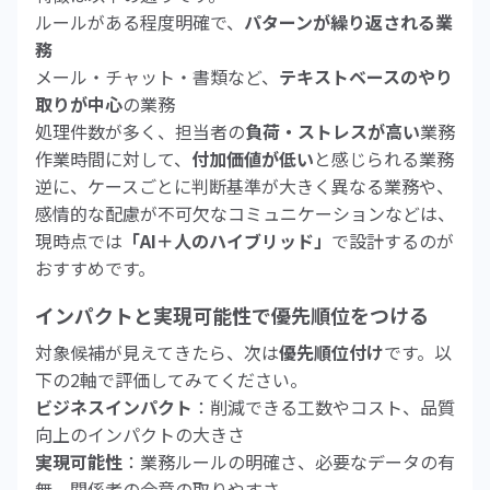
ルールがある程度明確で、
パターンが繰り返される業
務
メール・チャット・書類など、
テキストベースのやり
取りが中心
の業務
処理件数が多く、担当者の
負荷・ストレスが高い
業務
作業時間に対して、
付加価値が低い
と感じられる業務
逆に、ケースごとに判断基準が大きく異なる業務や、
感情的な配慮が不可欠なコミュニケーションなどは、
現時点では
「AI＋人のハイブリッド」
で設計するのが
おすすめです。
インパクトと実現可能性で優先順位をつける
対象候補が見えてきたら、次は
優先順位付け
です。以
下の2軸で評価してみてください。
ビジネスインパクト
：削減できる工数やコスト、品質
向上のインパクトの大きさ
実現可能性
：業務ルールの明確さ、必要なデータの有
無、関係者の合意の取りやすさ