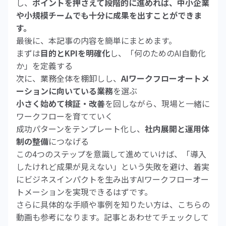
し、
ポイントを押さえて段階的に進めれば、中小企業
や小規模チームでも十分に成果を出すことができま
す。
最後に、本記事の内容を簡単にまとめます。
まずは
目的とKPIを明確化
し、「何のためのAI自動化
か」を定義する
次に、業務全体を棚卸しし、
AIワークフローオートメ
ーションに向いている業務
を選ぶ
小さく始めて検証・改善
を回しながら、現場と一緒に
ワークフローを育てていく
成功パターンをテンプレート化し、
社内展開と運用体
制の整備
につなげる
この4つのステップを意識して進めていけば、「導入
したけれど成果が見えない」という失敗を避け、着実
にビジネスインパクトを生み出すAIワークフローオー
トメーションを実現できるはずです。
さらに具体的な手順や事例を知りたい方は、こちらの
動画も参考になります。記事とあわせてチェックして