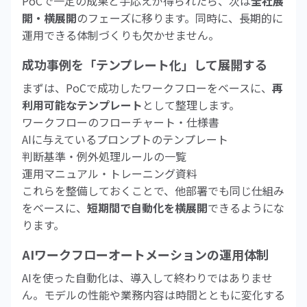
PoCで一定の成果と手応えが得られたら、次は
全社展
開・横展開
のフェーズに移ります。同時に、長期的に
運用できる体制づくりも欠かせません。
成功事例を「テンプレート化」して展開する
まずは、PoCで成功したワークフローをベースに、
再
利用可能なテンプレート
として整理します。
ワークフローのフローチャート・仕様書
AIに与えているプロンプトのテンプレート
判断基準・例外処理ルールの一覧
運用マニュアル・トレーニング資料
これらを整備しておくことで、他部署でも同じ仕組み
をベースに、
短期間で自動化を横展開
できるようにな
ります。
AIワークフローオートメーションの運用体制
AIを使った自動化は、導入して終わりではありませ
ん。モデルの性能や業務内容は時間とともに変化する