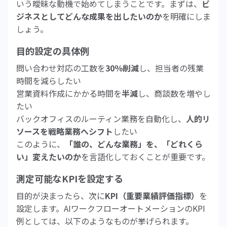
いう曖昧な動機で始めてしまうことです。まずは、
ビ
ジネスとしてどんな成果を出したいのか
を明確にしま
しょう。
目的設定の具体例
問い合わせ対応の工数を
30％削減
し、担当者の残業
時間を減らしたい
営業資料作成にかかる時間を
半減
し、商談数を増やし
たい
バックオフィスのルーティン業務を自動化し、
人的リ
ソースを戦略業務へシフト
したい
このように、
「誰の、どんな業務」を、「どれくら
い」変えたいのか
を言語化しておくことが重要です。
測定可能なKPIを設定する
目的が決まったら、次に
KPI（重要業績評価指標）
を
設定します。AIワークフローオートメーションのKPI
例としては、以下のようなものが挙げられます。