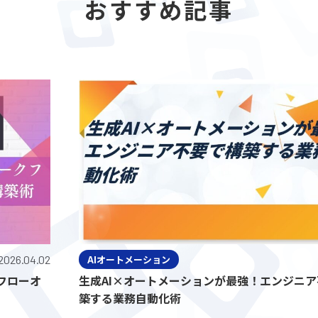
おすすめ記事
04.02
AIオートメーション
2026.
ーオ
生成AI×オートメーションが最強！エンジニア不要
築する業務自動化術