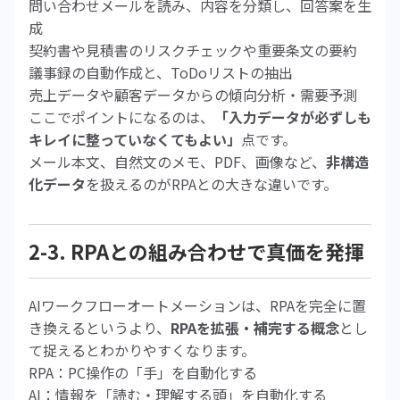
問い合わせメールを読み、内容を分類し、回答案を生
成
契約書や見積書のリスクチェックや重要条文の要約
議事録の自動作成と、ToDoリストの抽出
売上データや顧客データからの傾向分析・需要予測
ここでポイントになるのは、
「入力データが必ずしも
キレイに整っていなくてもよい」
点です。
メール本文、自然文のメモ、PDF、画像など、
非構造
化データ
を扱えるのがRPAとの大きな違いです。
2-3. RPAとの組み合わせで真価を発揮
AIワークフローオートメーションは、RPAを完全に置
き換えるというより、
RPAを拡張・補完する概念
とし
て捉えるとわかりやすくなります。
RPA：PC操作の「手」を自動化する
AI：情報を「読む・理解する頭」を自動化する