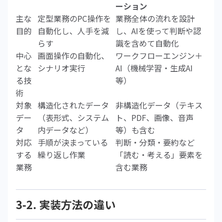
ーション
主な
定型業務のPC操作を
業務全体の流れを設計
目的
自動化し、人手を減
し、AIを使って判断や認
らす
識を含めて自動化
中心
画面操作の自動化、
ワークフローエンジン＋
とな
シナリオ実行
AI（機械学習・生成AI
る技
等）
術
対象
構造化されたデータ
非構造化データ（テキス
デー
（表形式、システム
ト、PDF、画像、音声
タ
内データなど）
等）も含む
対応
手順が決まっている
判断・分類・要約など
する
繰り返し作業
「読む・考える」要素を
業務
含む業務
3-2. 実装方法の違い