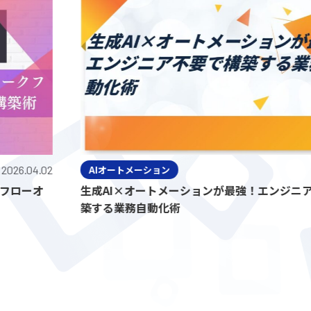
4.02
AIオートメーション
2026.
オ
生成AI×オートメーションが最強！エンジニア不要
築する業務自動化術