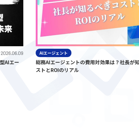
6.09
AIエージェント
2026.
ー
総務AIエージェントの費用対効果は？社長が知るべ
ストとROIのリアル