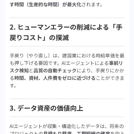
す時間（生産的な時間）が最大化
されます。
2. ヒューマンエラーの削減による「手
戻りコスト」の撲滅
手戻り（やり直し）は、建設業における時給単価を最
も押し下げる要因です。AIエージェントによる
事前リ
スク検知
と
品質の自動チェック
により、手戻りにかか
る
時間、資材、人件費をゼロに近づける
ことができま
す。
3. データ資産の価値向上
AIエージェントが収集・構造化したデータは、将来の
プロジェクトの
見積もり精度、工期短縮の確度
を向上