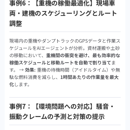
事例6：【重機の稼働最適化】現場車
両・建機のスケジューリングとルート
調整
現場内の重機やダンプトラックのGPSデータと作業ス
ケジュールをAIエージェントが分析。資材運搬や土砂
の移動において、
重機間の衝突を避け、最も効率的な
稼働スケジュールと移動ルートを自動で割り当て
ま
す。 →
効果:
重機の待機時間（アイドルタイム）や無
駄な燃料消費を減らし、
1時間あたりの作業量を最大
化
します。
事例7：【環境問題への対応】騒音・
振動クレームの予測と対策の提示