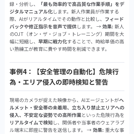
録・分析し、
「最も効率的で高品質な作業手順」をデ
ジタルマニュアル化
します。新人作業員が作業する
際、AIがリアルタイムでその動作と比較し、
フィード
バックや修正指示を音声で提供
します。 →
効果:
新人
のOJT（オン・ザ・ジョブ・トレーニング）期間を大
幅に短縮し、
早期に戦力化
することで、時給単価の高
い熟練工が教育に費やす時間を削減できます。
事例4：【安全管理の自動化】危険行
為・エリア侵入の即時検知と警告
現場のカメラが捉えた映像から、AIエージェントが
ヘ
ルメット・安全帯の未着用、立ち入り禁止エリアへの
侵入、不安定な姿勢での高所作業
といった危険行為を
リアルタイムで検知
し、関係者や当事者のウェアラブ
ル端末に即座に警告を送信します。 →
効果:
重大な事