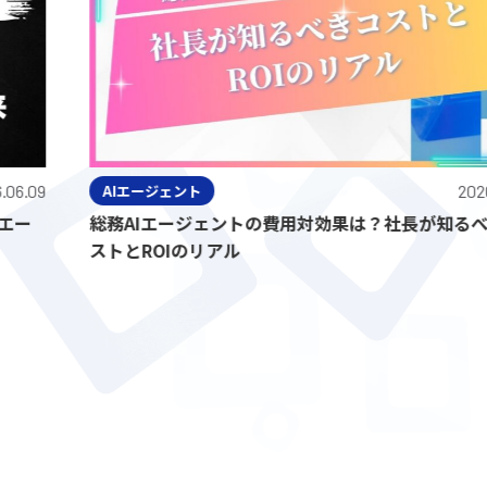
9
AIエージェント
2026.06.0
総務AIエージェントの費用対効果は？社長が知るべきコ
ストとROIのリアル