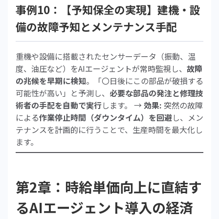
事例10：【予知保全の実現】建機・設
備の故障予知とメンテナンス手配
重機や設備に搭載されたセンサーデータ（振動、温
度、油圧など）をAIエージェントが常時監視し、
故障
の兆候を早期に検知
。「〇日後にこの部品が破損する
可能性が高い」と予測し、
必要な部品の発注と修理技
術者の手配を自動で実行
します。 →
効果:
突然の故障
による
作業停止時間（ダウンタイム）を回避
し、メン
テナンスを計画的に行うことで、生産時間を最大化し
ます。
第2章：時給単価向上に直結す
るAIエージェント導入の経済