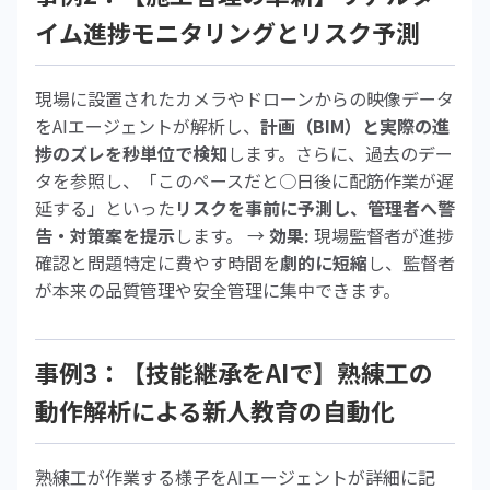
イム進捗モニタリングとリスク予測
現場に設置されたカメラやドローンからの映像データ
をAIエージェントが解析し、
計画（BIM）と実際の進
捗のズレを秒単位で検知
します。さらに、過去のデー
タを参照し、「このペースだと○日後に配筋作業が遅
延する」といった
リスクを事前に予測し、管理者へ警
告・対策案を提示
します。 →
効果:
現場監督者が進捗
確認と問題特定に費やす時間を
劇的に短縮
し、監督者
が本来の品質管理や安全管理に集中できます。
事例3：【技能継承をAIで】熟練工の
動作解析による新人教育の自動化
熟練工が作業する様子をAIエージェントが詳細に記