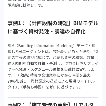
徹底的に排除します。
事例1：【計画段階の時短】BIMモデル
に基づく資材発注・調達の自律化
BIM（Building Information Modeling）データと連
携したAIエージェントは、設計変更があった際や、特
定の工程の進捗に応じて、必要な資材の種類、数量、
納入時期を
自動で計算・予測
し、協力会社やサプライ
ヤーへ
発注・スケジュール調整を自律的に実行
しま
す。 →
効果:
積算や発注業務にかかる時間を
最大
70%削減
し、資材調達の遅延による現場のアイドル
タイム（手待ち時間）をゼロに近づけます。
事例2：【施工管理の革新】リアルタ