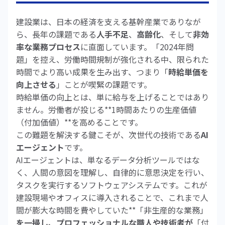
建設業は、日本の経済を支える基幹産業でありなが
ら、長年の課題である
人手不足
、
高齢化
、そして
非効
率な業務プロセス
に直面しています。「2024年問
題」を控え、労働時間規制が強化される中、限られた
時間でより高い成果を生み出す、つまり「
時給単価を
向上させる
」ことが喫緊の課題です。
時給単価の向上とは、単に給与を上げることではあり
ません。労働者が投じる**1時間あたりの生産価値
（付加価値）**を高めることです。
この難題を解決する鍵こそが、次世代の技術である
AI
エージェント
です。
AIエージェントは、単なるデータ分析ツールではな
く、人間の意図を理解し、自律的に意思決定を行い、
タスクを実行するソフトウェアシステムです。これが
建設現場やオフィスに導入されることで、これまで人
間が膨大な時間を費やしていた**「非生産的な業務」
を一掃し、プロフェッショナルな職人や技術者が
「付