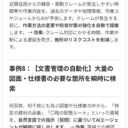
近隣住民からの騒音・振動クレームが発生しやすい時
間帯や作業内容を、過去のデータや地理情報、作業ス
ケジュールからAIが予測します。クレームが発生する
前に、
作業方法の変更や防音対策の強化を自動で提案
します。 →
効果:
クレーム対応にかかる時間、作業中
断による遅延を防ぎ、
無形のリスクコストを削減
しま
す。
事例8：【文書管理の自動化】大量の
図面・仕様書の必要な箇所を瞬時に検
索
何百枚、何千枚にも及ぶ図面や仕様書の中から、「特
定の建材の品番」「〇階の配管ルート」といった情報
を、
自然言語での指示（質問）に基づいてAIエージェ
ントが瞬時に探し出します
。 →
効果:
現場での確認