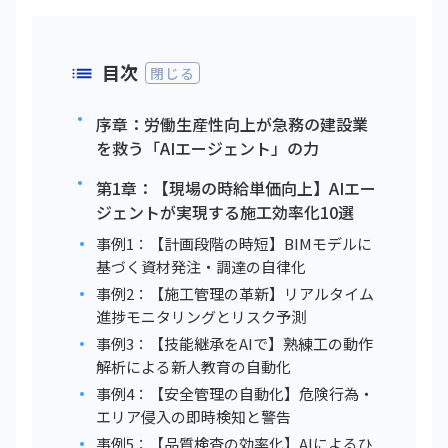
目次
閉じる
序章：労働生産性向上が急務の建設業
を救う「AIエージェント」の力
第1章：【現場の時給単価向上】AIエー
ジェントが実現する施工効率化10選
事例1：【計画段階の時短】BIMモデルに
基づく資材発注・調達の自律化
事例2：【施工管理の革新】リアルタイム
進捗モニタリングとリスク予測
事例3：【技能継承をAIで】熟練工の動作
解析による新人教育の自動化
事例4：【安全管理の自動化】危険行為・
エリア侵入の即時検知と警告
事例5：【品質検査の効率化】AIによるひ