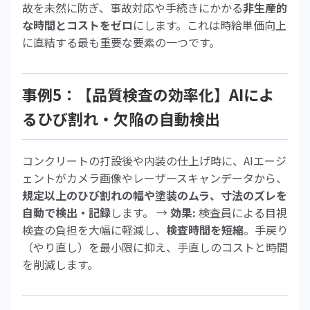
故を未然に防ぎ、事故対応や手続きにかかる
非生産的
な時間とコストをゼロ
にします。これは時給単価向上
に直結する最も重要な要素の一つです。
事例5：【品質検査の効率化】AIによ
るひび割れ・欠陥の自動検出
コンクリートの打設後や内装の仕上げ時に、AIエージ
ェントがカメラ画像やレーザースキャンデータから、
規定以上のひび割れの幅や塗装のムラ、寸法のズレを
自動で検出・記録
します。 →
効果:
検査員による目視
検査の負担を大幅に軽減し、
検査時間を短縮
。手戻り
（やり直し）を最小限に抑え、手直しのコストと時間
を削減します。