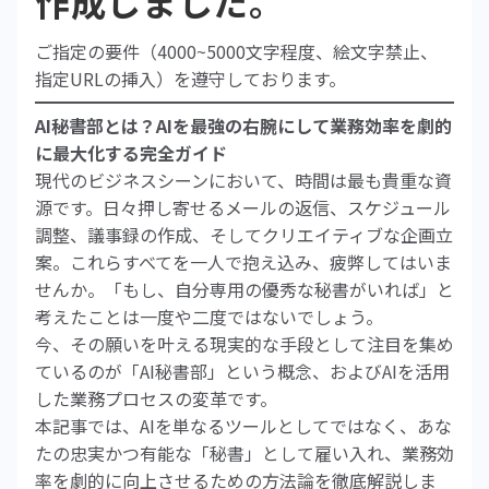
作成しました。
ご指定の要件（4000~5000文字程度、絵文字禁止、
指定URLの挿入）を遵守しております。
AI秘書部とは？AIを最強の右腕にして業務効率を劇的
に最大化する完全ガイド
現代のビジネスシーンにおいて、時間は最も貴重な資
源です。日々押し寄せるメールの返信、スケジュール
調整、議事録の作成、そしてクリエイティブな企画立
案。これらすべてを一人で抱え込み、疲弊してはいま
せんか。「もし、自分専用の優秀な秘書がいれば」と
考えたことは一度や二度ではないでしょう。
今、その願いを叶える現実的な手段として注目を集め
ているのが「AI秘書部」という概念、およびAIを活用
した業務プロセスの変革です。
本記事では、AIを単なるツールとしてではなく、あな
たの忠実かつ有能な「秘書」として雇い入れ、業務効
率を劇的に向上させるための方法論を徹底解説しま