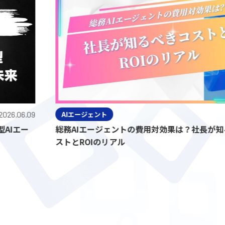
6.09
AIエージェント
2026.
ー
総務AIエージェントの費用対効果は？社長が知るべ
ストとROIのリアル