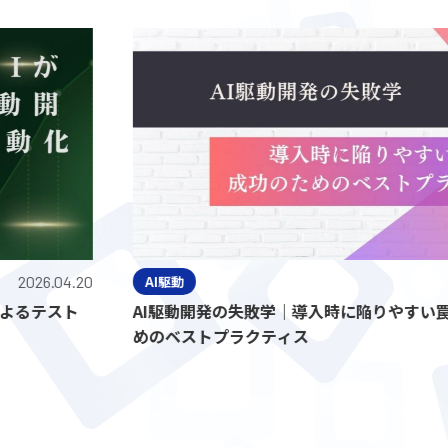
.04.20
AI駆動
202
テスト
AI駆動開発の失敗学｜導入時に陥りやすい罠と成
めのベストプラクティス