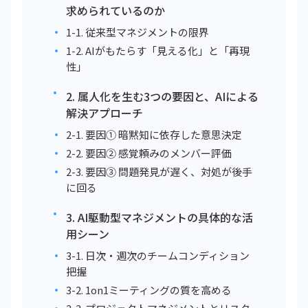
求められているのか
1-1. 従来型マネジメントの限界
1-2. AIがもたらす「見える化」と「再現
性」
2. 属人化を生む3つの要因と、AIによる
解決アプローチ
2-1. 要因① 暗黙知に依存した意思決定
2-2. 要因② 感覚頼みのメンバー評価
2-3. 要因③ 問題発見が遅く、対処が後手
に回る
3. AI駆動型マネジメントの具体的な活
用シーン
3-1. 日次・週次のチームコンディション
把握
3-2. 1on1ミーティングの質を高める