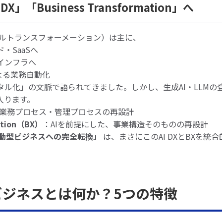
 DX」「Business Transformation」へ
タルトランスフォーメーション）は主に、
・SaaSへ
インフラへ
よる業務自動化
タル化」の文脈で語られてきました。しかし、生成AI・LLMの登
入ります。
た業務プロセス・管理プロセスの再設計
mation（BX）
：AIを前提にした、事業構造そのものの再設計
駆動型ビジネスへの完全転換」
は、まさにこのAI DXとBXを統
動型ビジネスとは何か？5つの特徴