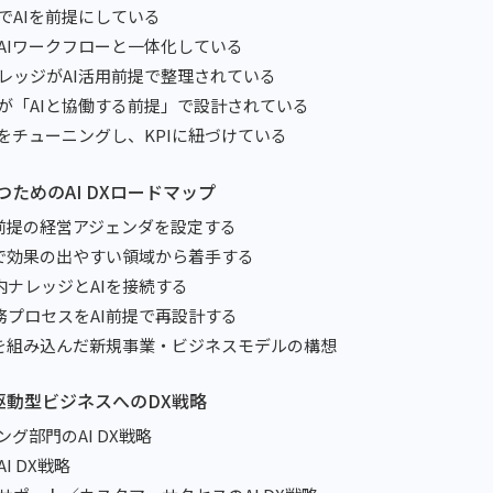
ベルでAIを前提にしている
務がAIワークフローと一体化している
とナレッジがAI活用前提で整理されている
組織が「AIと協働する前提」で設計されている
にAIをチューニングし、KPIに紐づけている
に勝つためのAI DXロードマップ
I前提の経営アジェンダを設定する
Iで効果の出やすい領域から着手する
内ナレッジとAIを接続する
務プロセスをAI前提で再設計する
Iを組み込んだ新規事業・ビジネスモデルの構想
AI駆動型ビジネスへのDX戦略
ィング部門のAI DX戦略
AI DX戦略