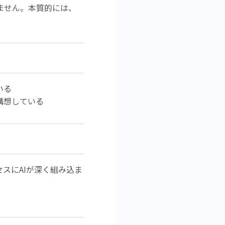
べません。本質的には、
いる
構想している
スにAIが深く組み込ま