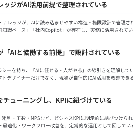
とナレッジがAI活用前提で整理されている
・ナレッジが、AIに読み込ませやすい構造・権限設計で管理さ
内知識ベース」「社内Copilot」が存在し、実務に活用されて
組織が「AIと協働する前提」で設計されている
ラシーを持ち、「AIに任せる・人がやる」の線引きを理解して
ンプトデザイナーだけでなく、現場が自律的にAI活用を改善でき
AIをチューニングし、KPIに紐づけている
・粗利・工数・NPSなど、ビジネスKPIに明示的に結びつけら
ト最適化・ワークフロー改善を、定常的な運用として回してい