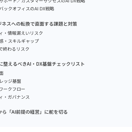
マーサポート／カスタマーサクセスのAI DX戦略
・バックオフィスのAI DX戦略
型ビジネスへの転換で直面する課題と対策
リティ・情報漏えいリスク
抵抗感・スキルギャップ
まりで終わるリスク
までに整えるべきAI・DX基盤チェックリスト
織面
・ナレッジ基盤
ル・ワークフロー
リティ・ガバナンス
今から「AI前提の経営」に舵を切る