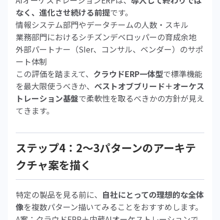
AIオーケストレーションERPは、
導入して終わりでは
なく、進化させ続ける前提
です。
情報システム部門やデータチームの人数・スキル
業務部門におけるシチズンデベロッパーの育成余地
外部パートナー（SIer、コンサル、ベンダー）のサポ
ート体制
この評価を踏まえて、
クラウドERP一体型
で標準機能
を最大限使うべきか、
ベストオブブリード＋オーケス
トレーション基盤
で柔軟性を取るべきかの方針が見え
てきます。
ステップ4：2〜3パターンのアーキテ
クチャ案を描く
特定の製品を見る前に、
自社にとっての理想的な全体
像
を複数パターン描いてみることをおすすめします。
A案：クラウドERP＋内蔵AIオーケストレーションで