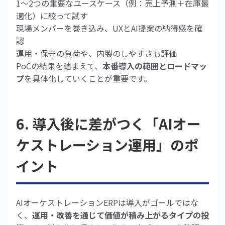
1〜2つの重要なユースケース（例：売上予測＋在庫最
適化）に絞って試す
現場メンバーを巻き込み、UXとAI提案の納得感を確
認
運用・保守の負荷や、内製のしやすさも評価
PoCの結果を踏まえて、
本番導入の範囲とロードマッ
プ
を具体化していくことが重要です。
6. 導入後に差がつく「AIオー
ケストレーション運用」のポ
イント
AIオーケストレーションERPは導入がゴールではな
く、
運用・改善を通じて価値が積み上がるタイプの投