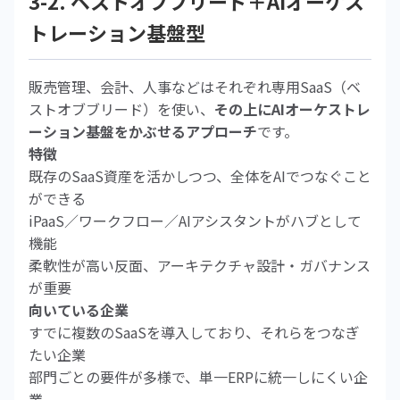
3-2. ベストオブブリード＋AIオーケス
トレーション基盤型
販売管理、会計、人事などはそれぞれ専用SaaS（ベ
ストオブブリード）を使い、
その上にAIオーケストレ
ーション基盤をかぶせるアプローチ
です。
特徴
既存のSaaS資産を活かしつつ、全体をAIでつなぐこと
ができる
iPaaS／ワークフロー／AIアシスタントがハブとして
機能
柔軟性が高い反面、アーキテクチャ設計・ガバナンス
が重要
向いている企業
すでに複数のSaaSを導入しており、それらをつなぎ
たい企業
部門ごとの要件が多様で、単一ERPに統一しにくい企
業