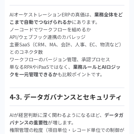
AIオーケストレーションERPの真価は、
業務全体をど
こまで自動でつなげられるか
にあります。
ノーコードでワークフローを組めるか
API/ウェブフック連携のカバレッジ
主要SaaS（CRM、MA、会計、人事、EC、物流など）
とのコネクタ数
ワークフローのバージョン管理、承認プロセス
単なるRPAやiPaaSではなく、
業務ルールとAIロジッ
クを一元管理できるか
も比較ポイントです。
4-3. データガバナンスとセキュリティ
AIが経営判断に深く関わるようになるほど、
データガ
バナンスの重要性
が増します。
権限管理の粒度（項目単位・レコード単位での制御が