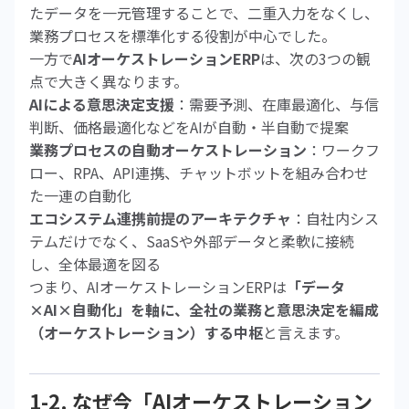
たデータを一元管理することで、二重入力をなくし、
業務プロセスを標準化する役割が中心でした。
一方で
AIオーケストレーションERP
は、次の3つの観
点で大きく異なります。
AIによる意思決定支援
：需要予測、在庫最適化、与信
判断、価格最適化などをAIが自動・半自動で提案
業務プロセスの自動オーケストレーション
：ワークフ
ロー、RPA、API連携、チャットボットを組み合わせ
た一連の自動化
エコシステム連携前提のアーキテクチャ
：自社内シス
テムだけでなく、SaaSや外部データと柔軟に接続
し、全体最適を図る
つまり、AIオーケストレーションERPは
「データ
×AI×自動化」を軸に、全社の業務と意思決定を編成
（オーケストレーション）する中枢
と言えます。
1-2. なぜ今「AIオーケストレーション