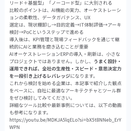
リード＋基盤型」「ノーコード型」に大別される
比較のポイントは、AI機能の実力、オーケストレーシ
ョンの柔軟性、データガバナンス、UX
選定は、現状棚卸し→目的定義→IT体制評価→アーキ
検討→PoCというステップで進める
導入後は、KPI管理と現場フィードバックを通じて継
続的にAIと業務を磨き込むことが重要
AIオーケストレーションERPの導入・刷新は、小さな
プロジェクトではありません。しかし、
うまく設計・
運用できれば、全社の生産性・スピード・意思決定力
を一段引き上げるレバレッジ
になります。
これから検討を始める企業は、本記事で紹介した観点
をベースに、自社に最適なアーキテクチャとツール群
をぜひ検討してみてください。
詳細なツール比較や最新事例については、以下の動画
も参考になります。
https://youtu.be/MDKJA5lqELo?si=bX5t8NNeb_ErY
WPN