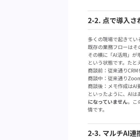
2-2. 点で導
多くの現場で起きてい
既存の業務フローはそ
その横に「AI活用」が
という状態です。たと
商談前：従来通りCRM
商談中：従来通りZoo
商談後：メモ作成はA
といったように、AI
になっていません
。こ
情です。
2-3. マルチ