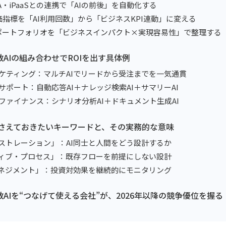
RPA・iPaaSとの連携で「AIの前後」を自動化する
：評価指標を「AI利用回数」から「ビジネスKPI連動」に変える
5：AIポートフォリオを「ビジネスインパクト×実現容易性」で整理する
複数AIの組み合わせでROIを出す具体例
マーケティング：マルチAIでリードから受注までを一気通貫
マーサポート：自動応答AI＋ナレッジ検索AI＋サマリーAI
画・ファイナンス：シナリオ分析AI＋ドキュメント生成AI
年に押さえておきたいキーワードと、その実務的な意味
オーケストレーション」：AI同士と人間をどう設計するか
ネイティブ・プロセス」：既存フローを前提にしない設計
 ROIマネジメント」：投資対効果を継続的にモニタリング
複数AIを“つなげて使える会社”が、2026年以降の競争優位を握る