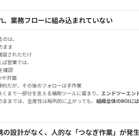
入され、業務フローに組み込まれていない
るのは、
のまま
増設されただけ
えば営業では、
を確認
mや対面
I要約だが、その後のフォローは手作業
はあくまで一部分を支える補助ツールに留まり、
エンドツーエン
のままでは、生産性は局所的に上がっても、
組織全体のROIに
AI連携の設計がなく、人的な「つなぎ作業」が発