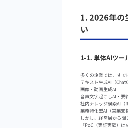
1. 202
い
1-1. 単体A
多くの企業では、すで
テキスト生成AI（Chat
画像・動画生成AI
音声文字起こしAI・要約
社内ナレッジ検索AI（
業務特化型AI（営業支
しかし、経営層から聞
「PoC（実証実験）