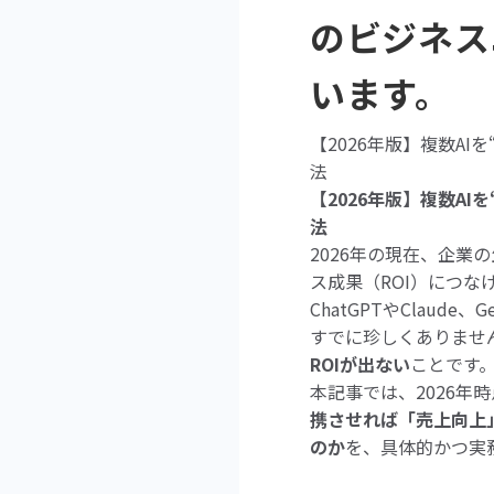
のビジネス
います。
【2026年版】複数AI
法
【2026年版】複数AI
法
2026年の現在、企業
ス成果（ROI）につ
ChatGPTやClaud
すでに珍しくありませ
ROIが出ない
ことです
本記事では、2026
携させれば「売上向上
のか
を、具体的かつ実