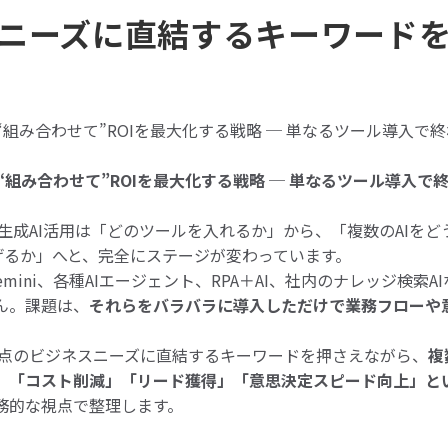
ニーズに直結するキーワード
を“組み合わせて”ROIを最大化する戦略 ─ 単なるツール導入で
を“組み合わせて”ROIを最大化する戦略 ─ 単なるツール導入で
の生成AI活用は「どのツールを入れるか」から、「複数のAIを
なげるか」へと、完全にステージが変わっています。
e、Gemini、各種AIエージェント、RPA＋AI、社内のナレッジ検
ん。課題は、
それらをバラバラに導入しただけで業務フローや
。
年時点のビジネスニーズに直結するキーワードを押さえながら、
複
」「コスト削減」「リード獲得」「意思決定スピード向上」と
務的な視点で整理します。