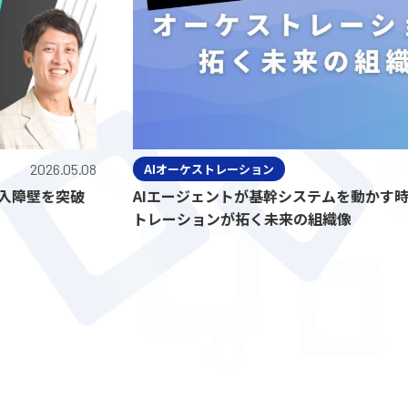
026.05.08
AIオーケストレーション
壁を突破
AIエージェントが基幹システムを動かす時代｜
トレーションが拓く未来の組織像