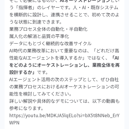
そこで必要になるのが、
AIオーケストレーション
とい
う「指揮者」のレイヤーです。人・AI・既存システム
を横断的に設計し、連携させることで、初めて次のよ
うな状態に到達できます。
業務プロセス全体の自動化・半自動化
属人化の解消と品質の平準化
データにもとづく継続的な改善サイクル
AI時代の業務改革において重要なのは、「どれだけ高
性能なAIエージェントを導入するか」ではなく、
「AI
をどのようにオーケストレーションし、業務全体を再
設計するか」
です。
AIエージェント活用の次のステップとして、ぜひ自社
の業務プロセスにおけるAIオーケストレーションの可
能性を検討してみてください。
詳しい解説や具体的なデモについては、以下の動画も
参考になります。
https://youtu.be/MDKJA5lqELo?si=bX5t8NNeb_ErY
WPN