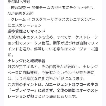
をCRMへ登録
– 技術調査 → 開発チームの担当者にチケット発行、
AIが要約を添付
– クレーム → カスタマーサクセスのシニアメンバー
にエスカレーション
進捗管理とリマインド
人が対応中のタスクも含め、すべてオーケストレーシ
ョン側でステータス管理。期限が近づけば自動でリマ
インドを送り、停滞している案件はマネージャーに通
知。
ナレッジ化と継続学習
対応が完了すると、その内容をAIが要約し、ナレッジ
ベースに自動登録。今後似た問い合わせが来た際に
は、より高精度な自動応答が可能になります。
この例のポイントは、
AIエージェントはフローの中の
「一プレイヤー」に過ぎず、全体の調整はオーケスト
レーションが担う
という設計にあります。