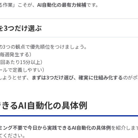
る作業」こそが、
AI自動化の最有力候補
です。
補を3つだけ選ぶ
の3つの観点で優先順位をつけましょう。
/毎週発生する）
1回あたり15分以上）
ールで定義しやすい）
しようとせず、
まずは3つだけ選び、確実に仕組み化する
のがポ
できるAI自動化の具体例
ミング不要で今日から実践できるAI自動化の具体例
を紹介しま
てください。