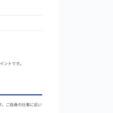
イントです。
す。ご自身の仕事に近い