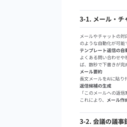
3-1. メール
メールやチャットの対
のような自動化が可能
テンプレート返信の自
よくある問い合わせや
ば、数秒で下書きが完
メール要約
長文メールをAIに貼
返信候補の生成
「このメールへの返信
これにより、
メール作
3-2. 会議の議