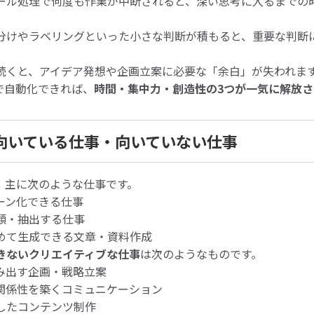
ール処理で何度も作業が中断されると、深い思考に入るまでの
分けやラベリングといった小さな判断が積もると、重要な判断
続くと、アイデア発想や企画立案に必要な「余白」が失われま
で自動化できれば、
時間・集中力・創造性の3つが一気に解放さ
動化が向いている仕事・向いていない仕事
、主に次のような仕事です。
ーン化できる仕事
類・抽出する仕事
めて生成できる文章・資料作成
きないクリエイティブな仕事
は次のようなものです。
み出す企画・戦略立案
関係性を築くコミュニケーション
したコンテンツ制作