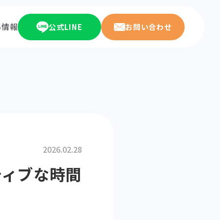
ち情報
公式LINE
お問い合わせ
2026.02.28
ティブな時間