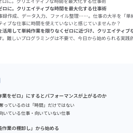
をゼロに。クリエイティブな時間を最大化する仕事術
をゼロに。クリエイティブな時間を最大化する仕事術
事録作成、データ入力、ファイル整理……。仕事の大半を「単
ティブな仕事に時間を使えていないと感じていませんか？
化を活用して単純作業を限りなくゼロに近づけ、クリエイティブ
す。難しいプログラミングは不要で、今日から始められる実践
純作業をゼロ」にするとパフォーマンスが上がるのか
業が奪っているのは「時間」だけではない
動化が向いている仕事・向いていない仕事
単純作業の棚卸し」から始める