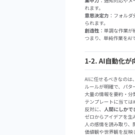
集中力
：通知対応やメ
れます。
意思決定力
：フォルダ
られます。
創造性
：単調な作業が
つまり、単純作業をAI
1-2. AI自
AIに任せるべきなのは
ルールが明確で、パタ
大量の情報を要約・分
テンプレートに当ては
反対に、
人間にしかで
ゼロからアイデアを生
人の感情を読み取り、
価値観や世界観を反映