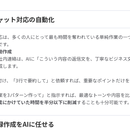
・チャット対応の自動化
応は、多くの人にとって最も時間を奪われている単純作業の一つ
です。
動作成
社内連絡は、AIに「こういう内容の返信文を、丁寧なビジネス
成します。
り付け、「3行で要約して」と依頼すれば、重要なポイントだけ
案を3パターン作って」と指示すれば、最適なトーンや内容を比
成にかけていた時間を半分以下に削減
することも十分可能です
事録作成をAIに任せる