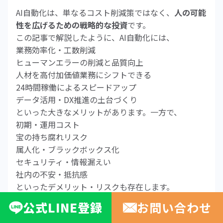
AI自動化は、単なるコスト削減策ではなく、
人の可能
性を広げるための戦略的な投資
です。
この記事で解説したように、AI自動化には、
業務効率化・工数削減
ヒューマンエラーの削減と品質向上
人材を高付加価値業務にシフトできる
24時間稼働によるスピードアップ
データ活用・DX推進の土台づくり
といった大きなメリットがあります。一方で、
初期・運用コスト
宝の持ち腐れリスク
属人化・ブラックボックス化
セキュリティ・情報漏えい
社内の不安・抵抗感
といったデメリット・リスクも存在します。
成功の秘訣は、
公式
LINE
登録
お問い合わせ
業務の見える化と優先順位付け