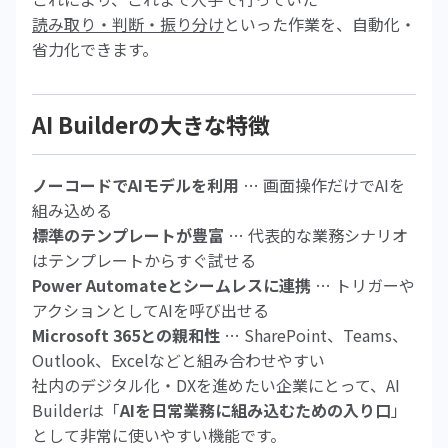
読み取り・判断・振り分け
といった作業を、自動化・
省力化できます。
AI Builderの大きな特徴
ノーコードでAIモデルを利用
… 画面操作だけでAIを
組み込める
標準のテンプレートが豊富
… 代表的な業務シナリオ
はテンプレートからすぐ試せる
Power Automateとシームレスに連携
… トリガーや
アクションとしてAIを呼び出せる
Microsoft 365との親和性
… SharePoint、Teams、
Outlook、Excelなどと組み合わせやすい
社内のデジタル化・DXを進めたい企業にとって、AI
Builderは「
AIを日常業務に組み込むための入り口
」
として非常に使いやすい機能です。