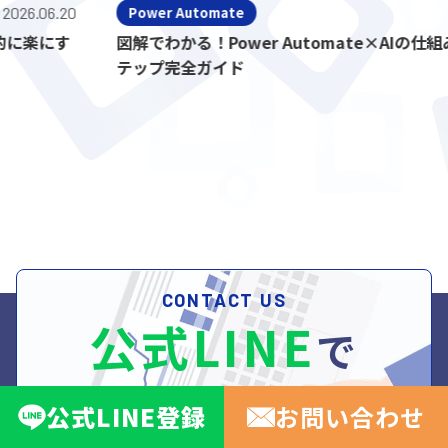
06.20
Power Automate
2026.
にす
図解でわかる！Power Automate×AIの仕組みと
テップ完全ガイド
CONTACT US
公式LINE
で
無料相談受付
公式
LINE
登録
お問い合わせ