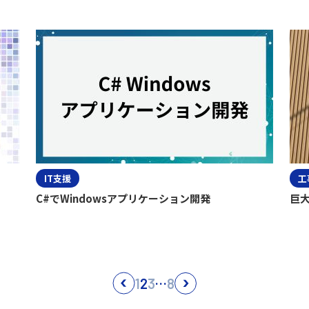
IT支援
工
C#でWindowsアプリケーション開発
巨
…
1
2
3
8