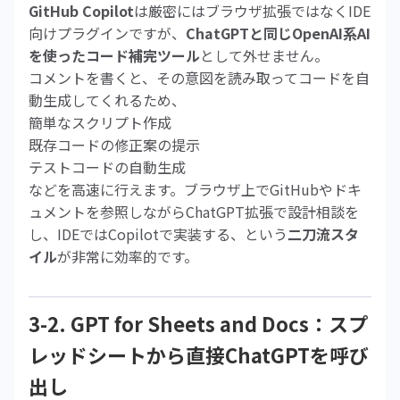
GitHub Copilot
は厳密にはブラウザ拡張ではなくIDE
向けプラグインですが、
ChatGPTと同じOpenAI系AI
を使ったコード補完ツール
として外せません。
コメントを書くと、その意図を読み取ってコードを自
動生成してくれるため、
簡単なスクリプト作成
既存コードの修正案の提示
テストコードの自動生成
などを高速に行えます。ブラウザ上でGitHubやドキ
ュメントを参照しながらChatGPT拡張で設計相談を
し、IDEではCopilotで実装する、という
二刀流スタ
イル
が非常に効率的です。
3-2. GPT for Sheets and Docs：スプ
レッドシートから直接ChatGPTを呼び
出し