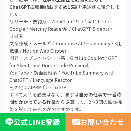
ChatGPT拡張機能おすすめ15選
を用途別に紹介しま
した。
リサーチ・要約系：WebChatGPT / ChatGPT for
Google / Mercury Reader系 / ChatGPT Sidebar /
LINER
文章作成・メール系：Compose AI / Grammarly / X用
拡張 / Notion Web Clipper
開発・スプレッドシート系：GitHub Copilot / GPT
for Sheets and Docs / Code Runner系
YouTube・動画要約系：YouTube Summary with
ChatGPT / Language Reactor
その他：AIPRM for ChatGPT
すべて入れる必要はなく、まずは
自分の仕事で一番時
間がかかっている作業
から逆算して、2〜3個の拡張機
能を試してみるのがおすすめです。
ChatGPT拡張機能をうまく使いこなせば、「調べ
公式
LINE
登録
お問い合わせ
る」「まとめる」「書く」「整える」といった作業の