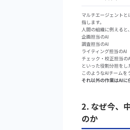
マルチエージェントと
指します。
人間の組織に例えると
企画担当のAI
調査担当のAI
ライティング担当のAI
チェック・校正担当のA
といった役割分担をし
このようなAIチームを
それ以外の作業はAIに
2. なぜ今
のか