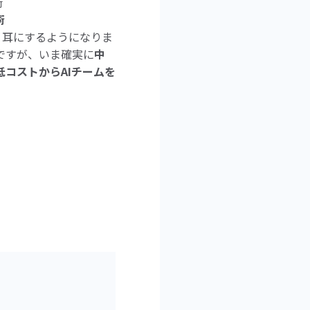
術
術
く耳にするようになりま
ですが、いま確実に
中
低コストからAIチームを