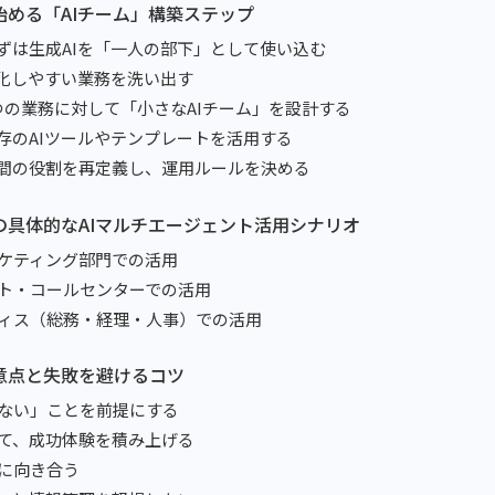
で始める「AIチーム」構築ステップ
p0：まずは生成AIを「一人の部下」として使い込む
1：AI化しやすい業務を洗い出す
p2：1つの業務に対して「小さなAIチーム」を設計する
p3：既存のAIツールやテンプレートを活用する
p4：人間の役割を再定義し、運用ルールを決める
での具体的なAIマルチエージェント活用シナリオ
マーケティング部門での活用
ポート・コールセンターでの活用
オフィス（総務・経理・人事）での活用
注意点と失敗を避けるコツ
ではない」ことを前提にする
始めて、成功体験を積み上げる
不安に向き合う