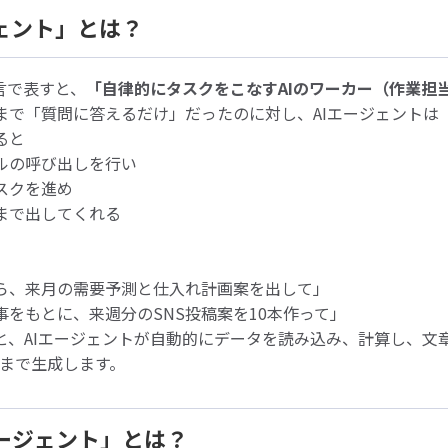
ージェント」とは？
言で表すと、
「自律的にタスクをこなすAIのワーカー（作業担
まで「質問に答えるだけ」だったのに対し、AIエージェントは
ると
ルの呼び出しを行い
スクを進め
まで出してくれる
。
ら、来月の需要予測と仕入れ計画案を出して」
をもとに、来週分のSNS投稿案を10本作って」
と、AIエージェントが自動的にデータを読み込み、計算し、文
料まで生成します。
チエージェント」とは？