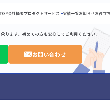
無料相談受付中!
で
TOP
会社概要
プロダクト
サービス
実績一覧
お知らせ
お役立
を承ります。
初めての方も安心してご利用ください。
お問い合わせ