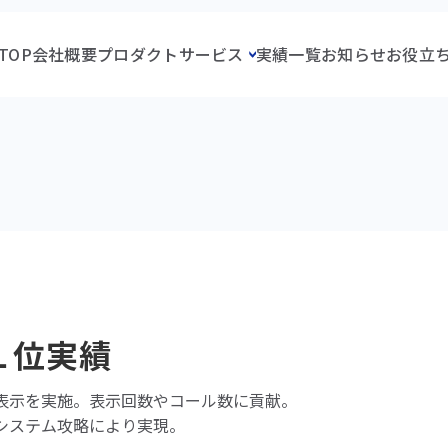
TOP
会社概要
プロダクト
サービス
実績一覧
お知らせ
お役立
 １位実績
表示を実施。表示回数やコール数に貢献。
システム攻略により実現。