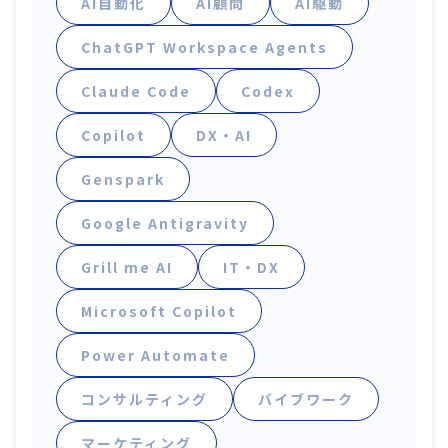
AI自動化
AI顧問
AI駆動
ChatGPT Workspace Agents
Claude Code
Codex
Copilot
DX・AI
Genspark
Google Antigravity
Grill me AI
IT・DX
Microsoft Copilot
Power Automate
コンサルティング
バイブワーク
マーケティング